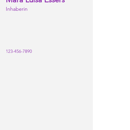
Inhaberin
Tanzen ist für mich mehr als nur 
Bewegung zur Musik. Es ist mein Weg, 
mich ohne Worte auszudrücken.
123-456-7890